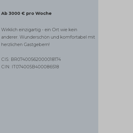
Ab 3000 € pro Woche
Wirklich einzigartig - ein Ort wie kein
anderer. Wunderschön und komfortabel mit
herzlichen Gastgebern!
CIS: BR07400562000018174
CIN:
IT074005B400086518