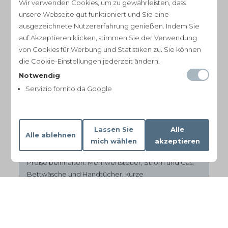
Wir verwenden Cookies, um zu gewährleisten, dass
unsere Webseite gut funktioniert und Sie eine
ausgezeichnete Nutzererfahrung genießen. Indem Sie
2026
auf Akzeptieren klicken, stimmen Sie der Verwendung
von Cookies für Werbung und Statistiken zu. Sie können
Juni
3450 € pro Woche
die Cookie-Einstellungen jederzeit ändern.
Notwendig
Juli
3900 € pro Woche
Servizio fornito da Google
August
4850 € pro Woche
Lassen Sie
Alle
September
3450 € pro Woche
Alle ablehnen
mich wählen
akzeptieren
Preise beinhalten: Mehrwertsteuer, Strom und Gas,
Bettwäsche und Handtücher, kurze
Zwischenreinigung Mitte der Woche, wöchentliche
Reinigung und Wäschewechsel. Nicht im Preis mit
inbegriffen sind anfallende Heizkosten während der
Wintermonate.